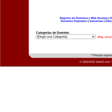
Registro de Dominios
|
Web Hosting
|
D
Dominios Expirados
|
Industrias
|
Indu
Categorías de Dominio:
[Pág. princi
** Precios expre
© 2002/2022 Solo10.com