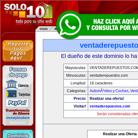
ventaderepuest
El dueño de este dominio lo ha
Mayusculas:
VENTADEREPUESTOS.CO
Minusculas:
ventaderepuestos.com
Longitud:
16 caracteres
Categorias:
AutomÃ³viles y Coches
,
Vent
Precio:
Realizar una oferta!
Visitar!
ventaderepuestos.com
Serán consideradas ofer
Realizar una Oferta