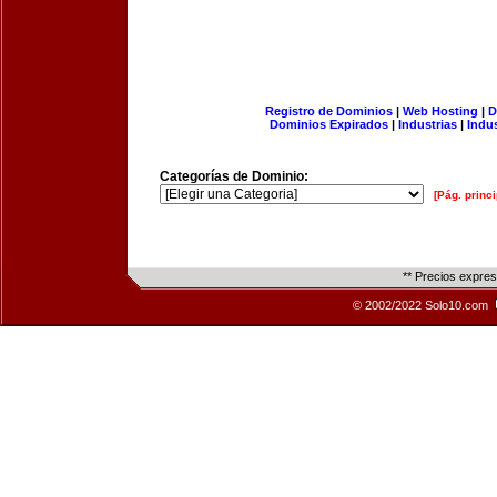
Registro de Dominios
|
Web Hosting
|
D
Dominios Expirados
|
Industrias
|
Indu
Categorías de Dominio:
[Pág. princi
** Precios expre
© 2002/2022 Solo10.com