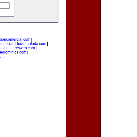
sioncomercial.com
|
istos.com
|
todoenoferta.com
|
m
|
alquileresweb.com
|
odedominios.com
|
com
|