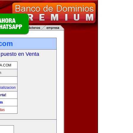
.com
 puesto en Venta
A.COM
m
ializacion
rta!
om
tas