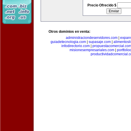
Precio Ofrecido $
Otros dominios en venta:
administraciondeservidores.com
|
expan
guiadetecnologia.com
|
supasaje.com
|
alimentosl
infodirectorio.com
|
propuestacomercial.co
misionesempresariales.com
|
portfoli
productividadcomercial.