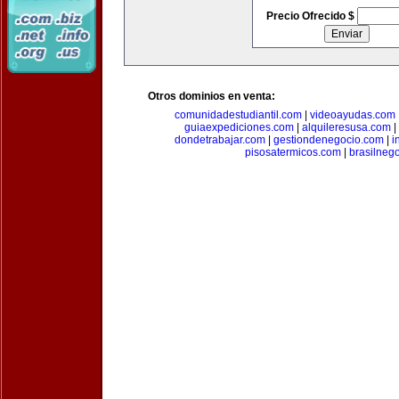
Precio Ofrecido $
Otros dominios en venta:
comunidadestudiantil.com
|
videoayudas.com
guiaexpediciones.com
|
alquileresusa.com
|
dondetrabajar.com
|
gestiondenegocio.com
|
i
pisosatermicos.com
|
brasilneg