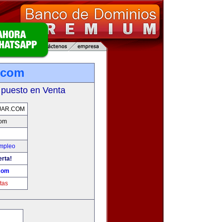
.com
 puesto en Venta
JAR.COM
com
Empleo
erta!
com
tas