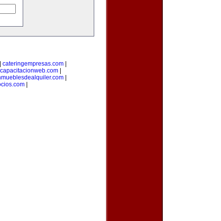
|
cateringempresas.com
|
capacitacionweb.com
|
nmueblesdealquiler.com
|
ocios.com
|