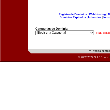
Registro de Dominios
|
Web Hosting
|
D
Dominios Expirados
|
Industrias
|
Indu
Categorías de Dominio:
[Pág. princi
** Precios expre
© 2002/2022 Solo10.com