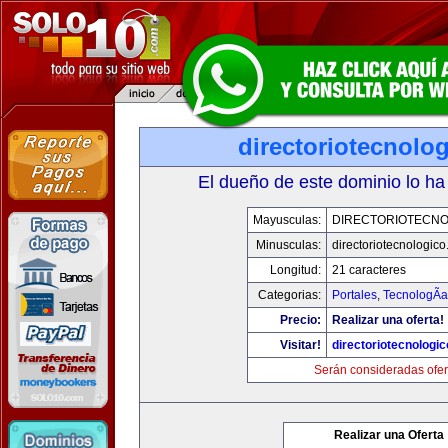
directoriotecnolo
El dueño de este dominio lo ha
Mayusculas:
DIRECTORIOTECNO
Minusculas:
directoriotecnologic
Longitud:
21 caracteres
Categorias:
Portales
,
TecnologÃ­a
Precio:
Realizar una oferta!
Visitar!
directoriotecnologi
Serán consideradas ofer
Realizar una Oferta