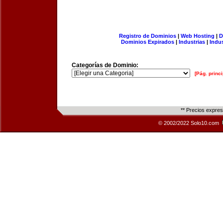
Registro de Dominios
|
Web Hosting
|
D
Dominios Expirados
|
Industrias
|
Indu
Categorías de Dominio:
[Pág. princi
** Precios expre
© 2002/2022 Solo10.com