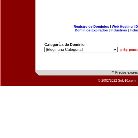
Registro de Dominios
|
Web Hosting
|
D
Dominios Expirados
|
Industrias
|
Indu
Categorías de Dominio:
[Pág. princi
** Precios expre
© 2002/2022 Solo10.com