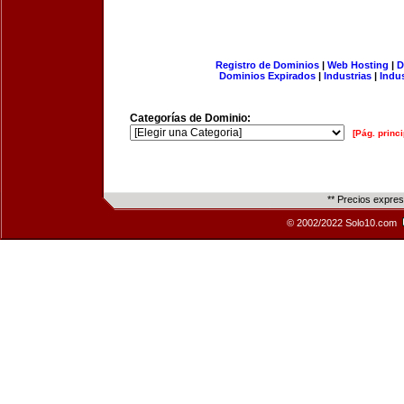
Registro de Dominios
|
Web Hosting
|
D
Dominios Expirados
|
Industrias
|
Indu
Categorías de Dominio:
[Pág. princi
** Precios expre
© 2002/2022 Solo10.com