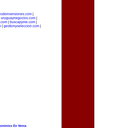
rodeinversiones.com
|
|
uruguaynegocios.com
|
a.com
|
buscapyme.com
|
m
|
gestionyseleccion.com
|
ominios En Venta