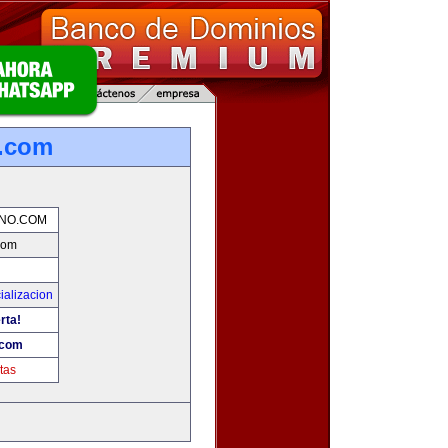
o.com
NO.COM
com
ializacion
rta!
.com
tas