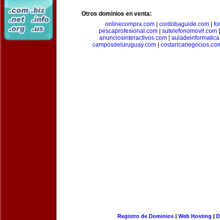
Otros dominios en venta:
onlinecompra.com
|
cordobaguide.com
|
fo
pescaprofesional.com
|
sutelefonomovil.com
anunciosinteractivos.com
|
auladeinformatic
camposdeluruguay.com
|
costaricanegocios.co
Registro de Dominios
|
Web Hosting
|
D