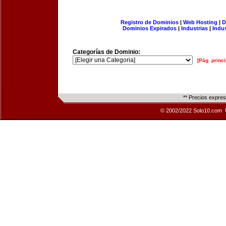
Registro de Dominios
|
Web Hosting
|
D
Dominios Expirados
|
Industrias
|
Indu
Categorías de Dominio:
[Pág. princi
** Precios expre
© 2002/2022 Solo10.com