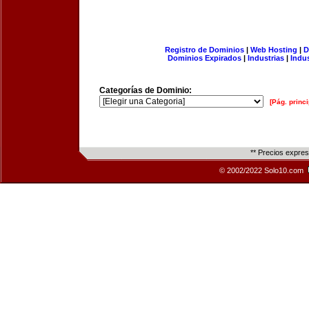
Registro de Dominios
|
Web Hosting
|
D
Dominios Expirados
|
Industrias
|
Indu
Categorías de Dominio:
[Pág. princi
** Precios expre
© 2002/2022 Solo10.com