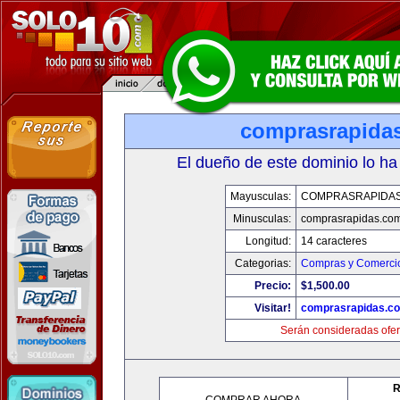
comprasrapida
El dueño de este dominio lo ha
Mayusculas:
COMPRASRAPIDA
Minusculas:
comprasrapidas.co
Longitud:
14 caracteres
Categorias:
Compras y Comercio
Precio:
$1,500.00
Visitar!
comprasrapidas.c
Serán consideradas ofer
R