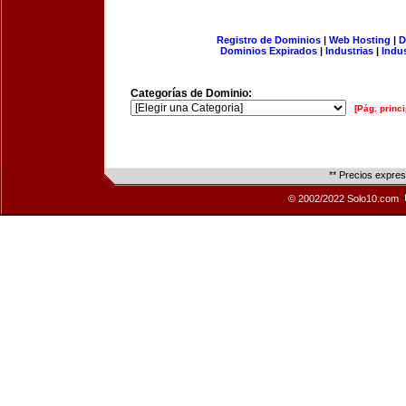
Registro de Dominios
|
Web Hosting
|
D
Dominios Expirados
|
Industrias
|
Indu
Categorías de Dominio:
[Pág. princi
** Precios expre
© 2002/2022 Solo10.com