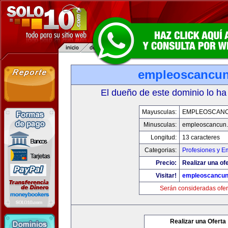
empleoscancu
El dueño de este dominio lo ha
Mayusculas:
EMPLEOSCAN
Minusculas:
empleoscancun
Longitud:
13 caracteres
Categorias:
Profesiones y E
Precio:
Realizar una ofe
Visitar!
empleoscancu
Serán consideradas ofer
Realizar una Oferta