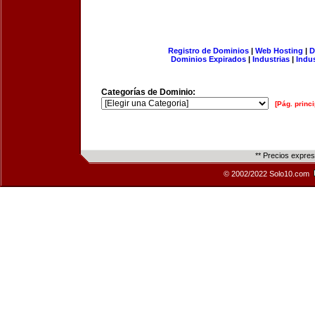
Registro de Dominios
|
Web Hosting
|
D
Dominios Expirados
|
Industrias
|
Indu
Categorías de Dominio:
[Pág. princi
** Precios expre
© 2002/2022 Solo10.com