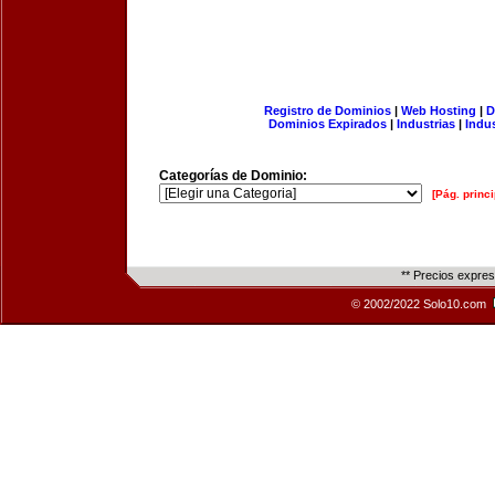
Registro de Dominios
|
Web Hosting
|
D
Dominios Expirados
|
Industrias
|
Indu
Categorías de Dominio:
[Pág. princi
** Precios expre
© 2002/2022 Solo10.com