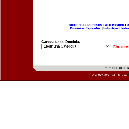
Registro de Dominios
|
Web Hosting
|
D
Dominios Expirados
|
Industrias
|
Indu
Categorías de Dominio:
[Pág. princi
** Precios expre
© 2002/2022 Solo10.com