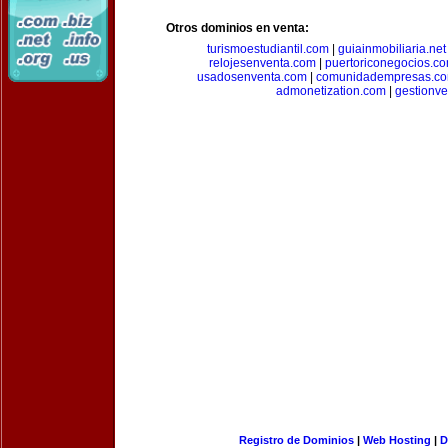
Otros dominios en venta:
turismoestudiantil.com
|
guiainmobiliaria.net
relojesenventa.com
|
puertoriconegocios.c
usadosenventa.com
|
comunidadempresas.c
admonetization.com
|
gestionv
Registro de Dominios
|
Web Hosting
|
D