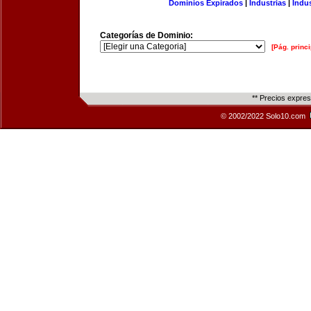
Dominios Expirados
|
Industrias
|
Indu
Categorías de Dominio:
[Pág. princi
** Precios expre
© 2002/2022 Solo10.com