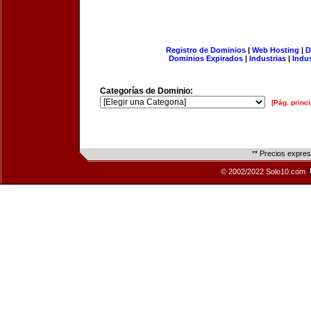
Registro de Dominios
|
Web Hosting
|
D
Dominios Expirados
|
Industrias
|
Indu
Categorías de Dominio:
[Pág. princi
** Precios expre
© 2002/2022 Solo10.com