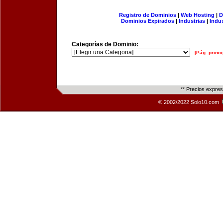
Registro de Dominios
|
Web Hosting
|
D
Dominios Expirados
|
Industrias
|
Indu
Categorías de Dominio:
[Pág. princi
** Precios expre
© 2002/2022 Solo10.com