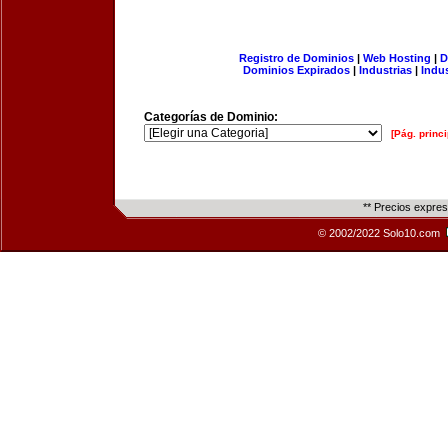
Registro de Dominios
|
Web Hosting
|
D
Dominios Expirados
|
Industrias
|
Indu
Categorías de Dominio:
[Pág. princi
** Precios expre
© 2002/2022 Solo10.com