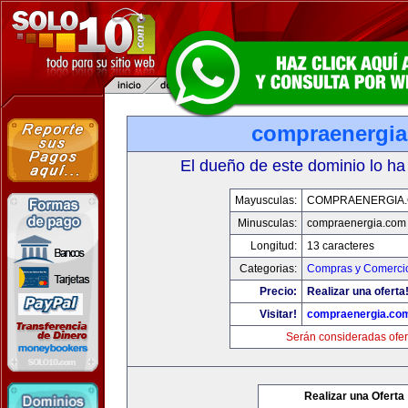
compraenergi
El dueño de este dominio lo ha
Mayusculas:
COMPRAENERGIA
Minusculas:
compraenergia.com
Longitud:
13 caracteres
Categorias:
Compras y Comercio
Precio:
Realizar una oferta
Visitar!
compraenergia.co
Serán consideradas ofer
Realizar una Oferta