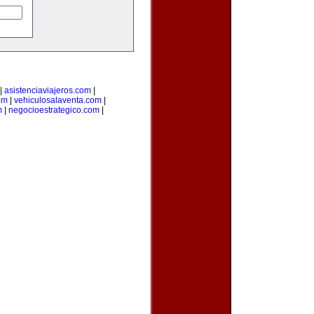
|
asistenciaviajeros.com
|
om
|
vehiculosalaventa.com
|
m
|
negocioestrategico.com
|