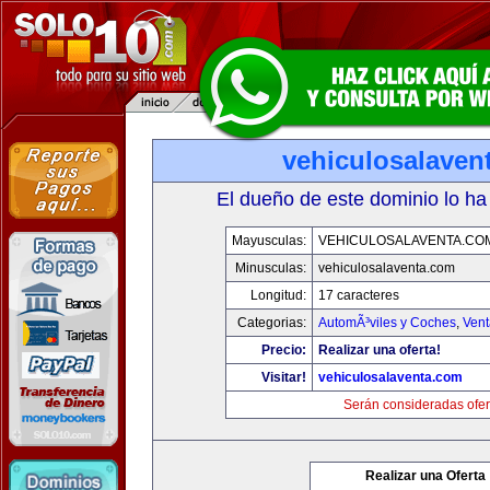
vehiculosalaven
El dueño de este dominio lo ha
Mayusculas:
VEHICULOSALAVENTA.CO
Minusculas:
vehiculosalaventa.com
Longitud:
17 caracteres
Categorias:
AutomÃ³viles y Coches
,
Vent
Precio:
Realizar una oferta!
Visitar!
vehiculosalaventa.com
Serán consideradas ofer
Realizar una Oferta