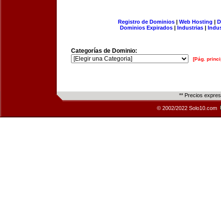
Registro de Dominios
|
Web Hosting
|
D
Dominios Expirados
|
Industrias
|
Indu
Categorías de Dominio:
[Pág. princi
** Precios expre
© 2002/2022 Solo10.com