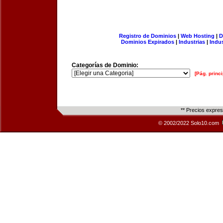
Registro de Dominios
|
Web Hosting
|
D
Dominios Expirados
|
Industrias
|
Indu
Categorías de Dominio:
[Pág. princi
** Precios expre
© 2002/2022 Solo10.com