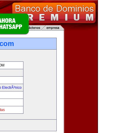
.com
OM
 ElectrÃ³nico
!
tas