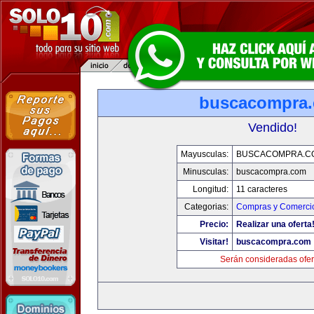
buscacompra
Vendido!
Mayusculas:
BUSCACOMPRA.C
Minusculas:
buscacompra.com
Longitud:
11 caracteres
Categorias:
Compras y Comercio
Precio:
Realizar una oferta
Visitar!
buscacompra.com
Serán consideradas ofer