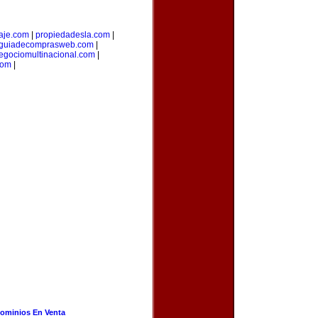
aje.com
|
propiedadesla.com
|
guiadecomprasweb.com
|
egociomultinacional.com
|
com
|
ominios En Venta