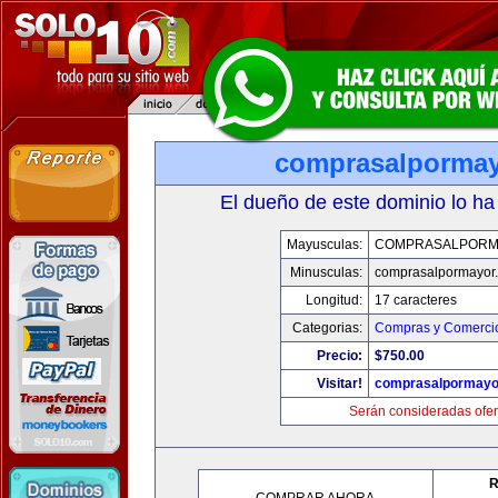
comprasalporma
El dueño de este dominio lo ha
Mayusculas:
COMPRASALPORM
Minusculas:
comprasalpormayor
Longitud:
17 caracteres
Categorias:
Compras y Comercio
Precio:
$750.00
Visitar!
comprasalpormayo
Serán consideradas ofer
R