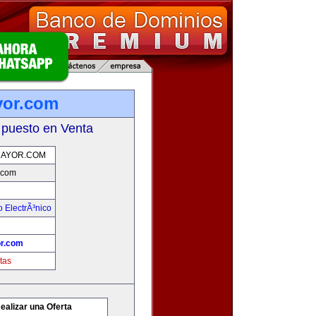
yor.com
 puesto en Venta
AYOR.COM
.com
 ElectrÃ³nico
r.com
tas
ealizar una Oferta