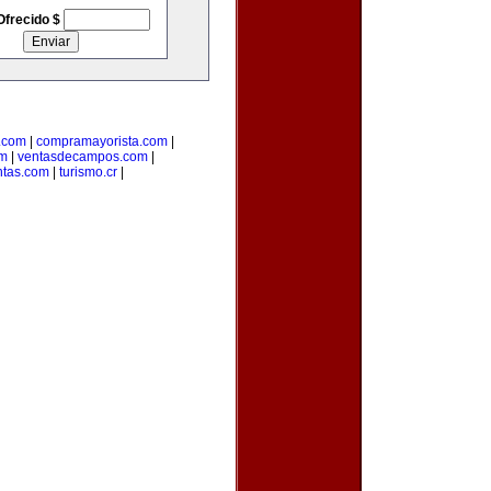
Ofrecido $
.com
|
compramayorista.com
|
om
|
ventasdecampos.com
|
ntas.com
|
turismo.cr
|