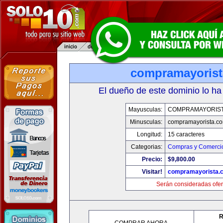
compramayoris
El dueño de este dominio lo ha
Mayusculas:
COMPRAMAYORIS
Minusculas:
compramayorista.c
Longitud:
15 caracteres
Categorias:
Compras y Comercio
Precio:
$9,800.00
Visitar!
compramayorista.
Serán consideradas ofer
R