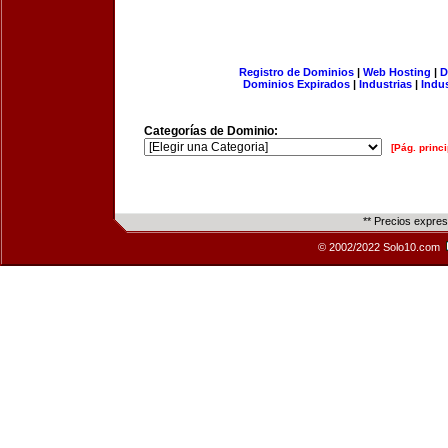
Registro de Dominios
|
Web Hosting
|
D
Dominios Expirados
|
Industrias
|
Indu
Categorías de Dominio:
[Pág. princi
** Precios expre
© 2002/2022 Solo10.com