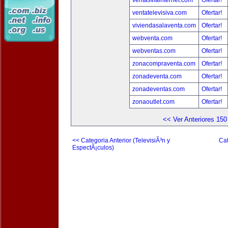
ventasviainternet.com
Ofertar!
ventatelevisiva.com
Ofertar!
viviendasalaventa.com
Ofertar!
webventa.com
Ofertar!
webventas.com
Ofertar!
zonacompraventa.com
Ofertar!
zonadeventa.com
Ofertar!
zonadeventas.com
Ofertar!
zonaoutlet.com
Ofertar!
<< Ver Anteriores 150
<< Categoria Anterior (TelevisiÃ³n y
Cat
EspectÃ¡culos)