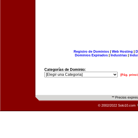
Registro de Dominios
|
Web Hosting
|
D
Dominios Expirados
|
Industrias
|
Indu
Categorías de Dominio:
[Pág. princi
** Precios expre
© 2002/2022 Solo10.com