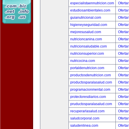
especialistaennutricion.com
Ofertar
estudiosambientales.com
Ofertar
guianutricional.com
Ofertar
higieneyseguridad.com
Ofertar
mejoresusalud.com
Ofertar
nutricioncanina.com
Ofertar
nutricionsaludable.com
Ofertar
nutricionsuperior.com
Ofertar
nutricocina.com
Ofertar
portaldenutricion.com
Ofertar
productosdenutricion.com
Ofertar
productosparalasalud.com
Ofertar
programacionmental.com
Ofertar
protectoresdiarios.com
Ofertar
pruductosparalasalud.com
Ofertar
recuperarlasalud.com
Ofertar
saludcorporal.com
Ofertar
saludenlinea.com
Ofertar