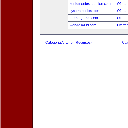
suplementosnutricion.com
Ofertar
systemmedics.com
Ofertar
terapiagrupal.com
Ofertar
webdesalud.com
Ofertar
<< Categoria Anterior (Recursos)
Cat