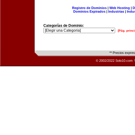
Registro de Dominios
|
Web Hosting
|
D
Dominios Expirados
|
Industrias
|
Indu
Categorías de Dominio:
[Pág. princi
** Precios expre
© 2002/2022 Solo10.com